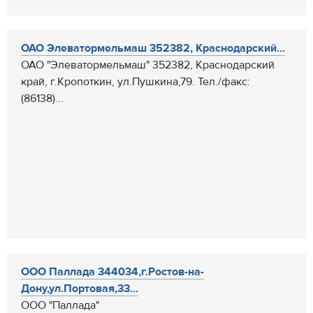
ОАО Элеватормельмаш 352382, Краснодарский...
ОАО "Элеватормельмаш" 352382, Краснодарский
край, г.Кропоткин, ул.Пушкина,79. Тел./факс:
(86138)...
ООО Паллада 344034,г.Ростов-на-
Дону,ул.Портовая,33...
ООО "Паллада"