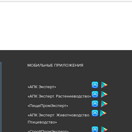
М
ОБИЛЬНЫЕ ПРИЛОЖЕНИЯ
«
АПК Эксперт
»
«
АПК Эксперт. Растениеводст
во
»
«ПищеПромЭксперт»
«
А
ПК Эксперт: Животнов
одство.
Птицеводство»
«СтройПромЭксперт»