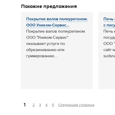
Похожие предложения
Покрытие валов полиуретаном.
Печь 
ООО Уником-Сервис...
с посу
Покрытие валов полиуретаном.
Печь 
ООО "Уником-Сервис"
посудо
оказывает услуги по
ООО 
обрезиниванию или
сайт w
гуммированию...
sudsna
1
2
3
4
5
Следующая страница