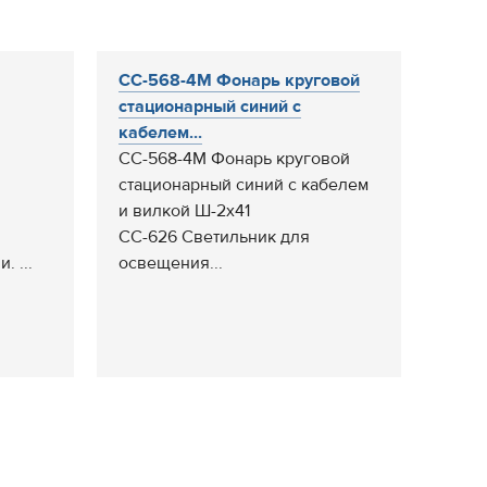
СС-568-4М Фонарь круговой
стационарный синий с
кабелем...
СС-568-4М Фонарь круговой
стационарный синий с кабелем
и вилкой Ш-2х41
СС-626 Светильник для
. ...
освещения...