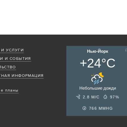
 И УСЛУГИ
Нью-Йорк
+24°C
И И СОБЫТИЯ
ЛЬСТВО
ТНАЯ ИНФОРМАЦИЯ
Небольшие дожди
е планы
2.8 М/С
97%
766
MMHG