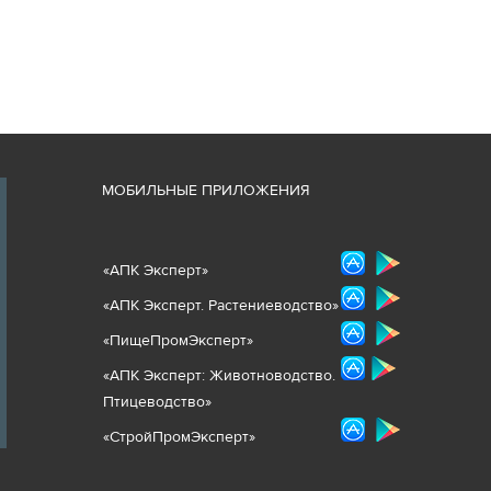
М
ОБИЛЬНЫЕ ПРИЛОЖЕНИЯ
«
АПК Эксперт
»
«
АПК Эксперт. Растениеводст
во
»
«ПищеПромЭксперт»
«
А
ПК Эксперт: Животнов
одство.
Птицеводство»
«СтройПромЭксперт»