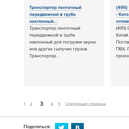
Транспортер ленточный
(495)
передвижной в трубе
- Кит
наклонный...
аглом
Транспортер ленточный
(495)
передвижной в трубе
Китай
наклонный для погрузки зерна
Поста
или других сыпучих грузов.
ПВХ, 
Транспортер...
произв
3
1
2
4
5
Следующая страница
Поделиться: