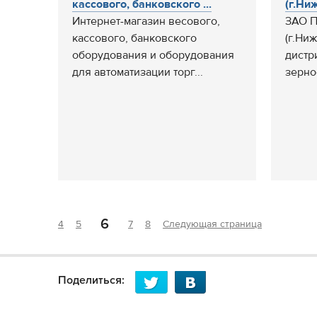
кассового, банковского ...
(г.Ни
Интернет-магазин весового,
ЗАО П
кассового, банковского
(г.Ни
оборудования и оборудования
дистр
для автоматизации торг...
зерно
6
4
5
7
8
Следующая страница
Поделиться: