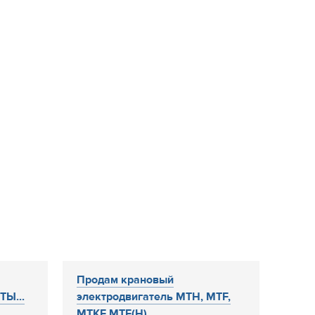
Продам крановый
ТЫ...
электродвигатель MTH, MTF,
MTKF MTF(H)...