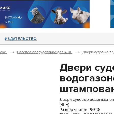
ИЗДАТЕЛЬСТВО
екс
Весовое оборудование для АПК
Двери судовые во
Двери су
водогазон
штампован
Двери судовые водогазонеп
(ВГН)
Размер чертеж РИДФ