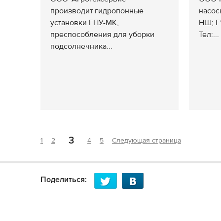
производит гидропонные
насос
установки ГПУ-МК,
НШ; Г1
преспособления для уборки
Тел:...
подсолнечника...
3
1
2
4
5
Следующая страница
Поделиться: