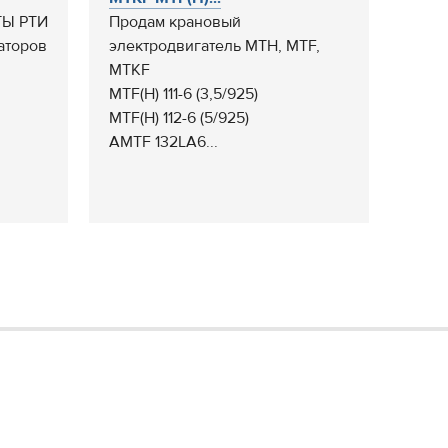
ТЫ РТИ
Продам крановый
аторов
электродвигатель MTH, MTF,
MTKF
MTF(H) 111-6 (3,5/925)
MTF(H) 112-6 (5/925)
AMTF 132LA6...