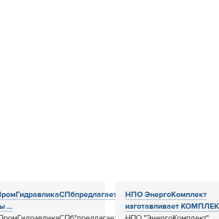
ромГидравликаСПбпредлагает
НПО ЭнергоКомплект
 ...
изготавливает КОМПЛЕК
ромГидравликаСПб"предлагает
НПО "ЭнергоКомплект"