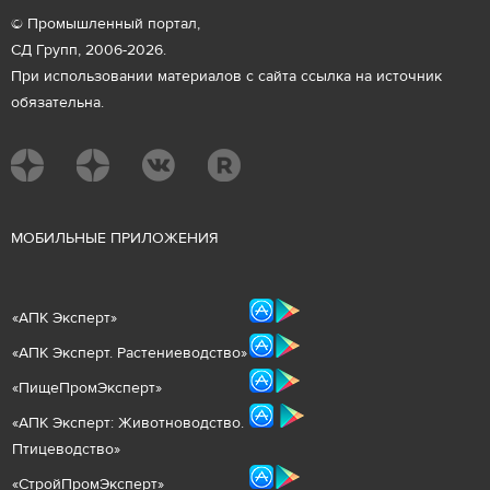
© Промышленный портал,
СД Групп, 2006-2026.
При использовании материалов с сайта ссылка на источник
обязательна.
М
ОБИЛЬНЫЕ ПРИЛОЖЕНИЯ
«
АПК Эксперт
»
«
АПК Эксперт. Растениеводст
во
»
«ПищеПромЭксперт»
«
А
ПК Эксперт: Животнов
одство.
Птицеводство»
«СтройПромЭксперт»