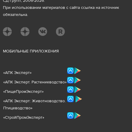
СД Групп, 2006-2026.
При использовании материалов с сайта ссылка на источник
обязательна.
М
ОБИЛЬНЫЕ ПРИЛОЖЕНИЯ
«
АПК Эксперт
»
«
АПК Эксперт. Растениеводст
во
»
«ПищеПромЭксперт»
«
А
ПК Эксперт: Животнов
одство.
Птицеводство»
«СтройПромЭксперт»