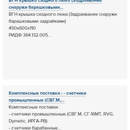
ВГН крышка сходного люка (Задраивание
снаружи барашковыми...
ВГН крышка сходного люка (Задраивание снаружи
барашковыми задрайками)
450х600х110
РИДФ 364.132.005...
Комплексные поставки : - cчетчики
промышленные (СВГ.М,...
Комплексные поставки :
- cчетчики промышленные (СВГ.М, СГ-16МТ, RVG,
Dymetic, ИРГА-РВ)
- счетчики барабанные...