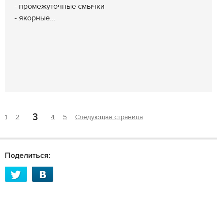
- промежуточные смычки
- якорные...
3
1
2
4
5
Следующая страница
Поделиться: