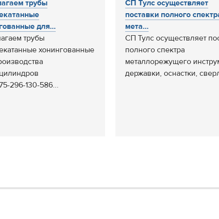
агаем трубы
СП Тулс осуществляет
екатанные
поставки полного спектр
гованные для...
мета...
агаем трубы
СП Тулс осуществляет по
екатанные хонингованные
полного спектра
роизводства
металлорежущего инстру
цилиндров
державки, оснастки, сверл
75-296-130-586...