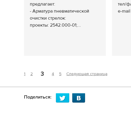
предлагает:
тел/фа
- Арматура пневматической
e-mail
очистки стрелок:
проекты: 2542.000-01;...
3
1
2
4
5
Следующая страница
Поделиться: