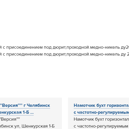
й с присоединением под дюрит,проходной.медно-никель ду20
й с присоединением под дюрит,проходной.медно-никель ду 2
''Версия'''' г Челябинск
Намотчик бухт горизонт
нкурская 1-Б ...
с частотно-регулируемым.
'Версия''''
Намотчик бухт горизонта
ябинск ул, Шенкурская 1-Б
с частотно-регулируемым