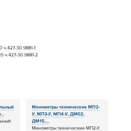
 ч.427-30.9881-1
0 ч.427-30.9881-2
альный
Манометры технические МП2-
..
У, МП3-У, МП4-У, ДМ02,
льный
ДМ15,...
Манометры технические МП2-У,