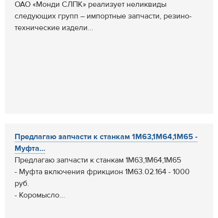
ОАО «Монди СЛПК» реализует неликвиды
следующих групп – импортные запчасти, резино-
технические издели...
Предлагаю запчасти к станкам 1М63,1М64,1М65 -
Муфта...
Предлагаю запчасти к станкам 1М63,1М64,1М65
- Муфта включения фрикцион 1М63.02.164 - 1000
руб.
- Коромысло...