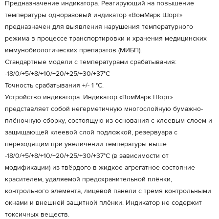
Предназначение индикатора. Реагирующий на повышение
температуры одноразовый индикатор «ВомМарк Шорт»
предназначен для выявления нарушения температурного
режима в процессе транспортировки и хранения медицинских
иммунобиологических препаратов (МИБП).
Стандартные модели с температурами срабатывания:
-18/0/+5/+8/+10/+20/+25/+30/+37°С
Точность срабатывания +/- 1 °С.
Устройство индикатора. Индикатор «ВомМарк Шорт»
представляет собой негерметичную многослойную бумажно-
плёночную сборку, состоящую из основания с клеевым слоем и
защищающей клеевой слой подложкой, резервуара с
переходящим при увеличении температуры выше
-18/0/+5/+8/+10/+20/+25/+30/+37°С (в зависимости от
модификации) из твёрдого в жидкое агрегатное состояние
красителем, удаляемой предохранительной плёнки,
контрольного элемента, лицевой панели с тремя контрольными
окнами и внешней защитной плёнки. Индикатор не содержит
токсичных веществ.