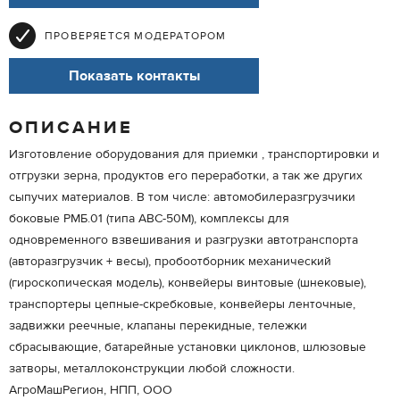
ПРОВЕРЯЕТСЯ МОДЕРАТОРОМ
Показать контакты
ОПИСАНИЕ
Изготовление оборудования для приемки , транспортировки и
отгрузки зерна, продуктов его переработки, а так же других
сыпучих материалов. В том числе: автомобилеразгрузчики
боковые РМБ.01 (типа АВС-50М), комплексы для
одновременного взвешивания и разгрузки автотранспорта
(авторазгрузчик + весы), пробоотборник механический
(гироскопическая модель), конвейеры винтовые (шнековые),
транспортеры цепные-скребковые, конвейеры ленточные,
задвижки реечные, клапаны перекидные, тележки
сбрасывающие, батарейные установки циклонов, шлюзовые
затворы, металлоконструкции любой сложности.
АгроМашРегион, НПП, ООО