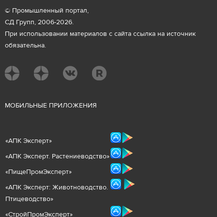
© Промышленный портал,
СД Групп, 2006-2026.
При использовании материалов с сайта ссылка на источник
обязательна.
М
ОБИЛЬНЫЕ ПРИЛОЖЕНИЯ
«
АПК Эксперт
»
«
АПК Эксперт. Растениеводст
во
»
«ПищеПромЭксперт»
«
А
ПК Эксперт: Животнов
одство.
Птицеводство»
«СтройПромЭксперт»