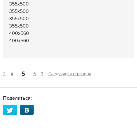
355х500
355х500
355х500
355х500
400х560
400х560...
5
3
4
6
7
Следующая страница
Поделиться: