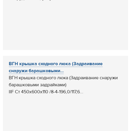
ВГН крышка сходного люка (Задраивание
снаружи барашковыми...
ВГН крышка сходного люка (Задраивание снаружи
барашковыми задрайками)
IIF Ст 450x600x110 /8-4-196,0/117,6...