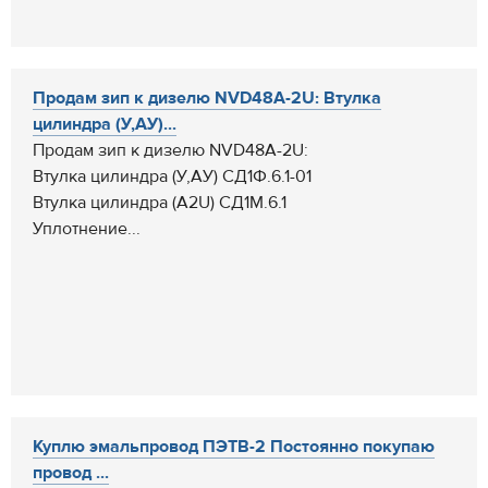
Продам зип к дизелю NVD48А-2U: Втулка
цилиндра (У,АУ)...
Продам зип к дизелю NVD48А-2U:
Втулка цилиндра (У,АУ) СД1Ф.6.1-01
Втулка цилиндра (А2U) СД1М.6.1
Уплотнение...
Куплю эмальпровод ПЭТВ-2 Постоянно покупаю
провод ...