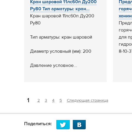
Кран шаровой 11лс60п Ду200
Предл
Ру80 Тип арматуры: кран...
горяч
Кран шаровой 11лс60п Ду200
хонин
Ру80
Предл
горяч
Тип арматуры: кран шаровой
для п
гидро
Диаметр условный (мм): 200
8-10-3
Давление условное...
1
2
3
4
5
Следующая страница
Поделиться: