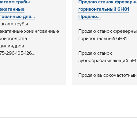
агаем трубы
Продаю станок фрезерн
екатанные
горизонтальный 6Н81
гованные для...
Продаю...
агаем трубы
екатанные хонингованные
Продаю станок фрезерны
роизводства
горизонтальный 6Н81
цилиндров
75-296-105-126...
Продаю станок
зубообрабатывающий 5Е5
Продаю высокочастотный.