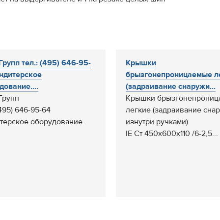
Групп тел.: (495) 646-95-
Крышки
ндитерское
брызгонепроницаемые л
дование....
(задраивание снаружи...
Групп
Крышки брызгонепрониц
(495) 646-95-64
легкие (задраивание сна
терское оборудование.
изнутри ручками)
IE Ст 450x600x110 /6-2,5...