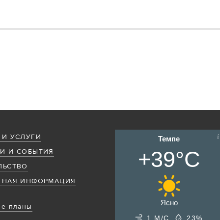
 И УСЛУГИ
Темпе
+39°C
И И СОБЫТИЯ
ЛЬСТВО
ТНАЯ ИНФОРМАЦИЯ
Ясно
е планы
1 М/С
23%