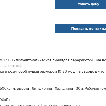
Узнать цену
Показать контакты
MD 560 - полуавтоматическая линиядля переработки шин все
овая крошка)
ки и резиновой пудры размером 10-30 меш на выходе в час
кв. м, высота - 6м, ширина - 15м, длина - 30м. Рабочая те
00кВт.
ает на выдергивателе и 1 на резаке целых шин