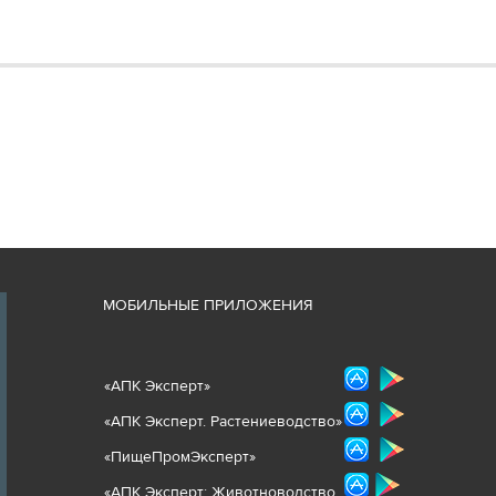
М
ОБИЛЬНЫЕ ПРИЛОЖЕНИЯ
«
АПК Эксперт
»
«
АПК Эксперт. Растениеводст
во
»
«ПищеПромЭксперт»
«
А
ПК Эксперт: Животнов
одство.