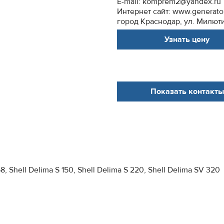
E-mail: komprem2@yandex.ru
Интернет сайт: www.generato
город Краснодар, ул. Милютин
Узнать цену
Показать контакты
68, Shell Delima S 150, Shell Delima S 220, Shell Delima SV 320