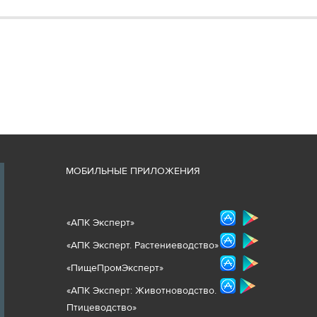
М
ОБИЛЬНЫЕ ПРИЛОЖЕНИЯ
«
АПК Эксперт
»
«
АПК Эксперт. Растениеводст
во
»
«ПищеПромЭксперт»
«
А
ПК Эксперт: Животнов
одство.
Птицеводство»