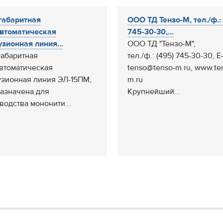
габаритная
ООО ТД Тензо-М, тел./ф.:
втоматическая
745-30-30,...
узионная линия...
ООО ТД "Тензо-М",
абаритная
тел./ф.: (495) 745-30-30, E-
втоматическая
tenso@tenso-m.ru, www.te
узионная линия ЭЛ-15ПМ,
m.ru
азначена для
Крупнейший...
водства мононити...