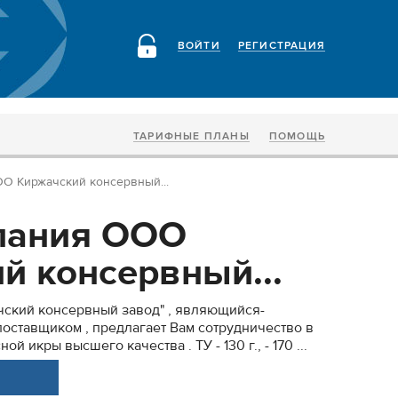
ВОЙТИ
РЕГИСТРАЦИЯ
ТАРИФНЫЕ ПЛАНЫ
ПОМОЩЬ
ачски­­­­­­­й консервный­­­­­­­...
пания ООО
­й консервный­­­­­­­...
­­­­й консервный­­­­­­­ завод" , являющийся­­
щико­­м , предлагает­­­­­­­ Вам сотрудниче­­­­­­­ство­ в
 икры высшего качества . ТУ - 130 г., - 170 ...