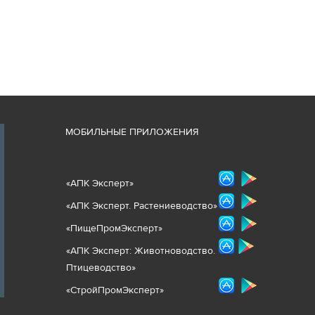
М
ОБИЛЬНЫЕ ПРИЛОЖЕНИЯ
«
АПК Эксперт
»
«
АПК Эксперт. Растениеводст
во
»
«ПищеПромЭксперт»
«
А
ПК Эксперт: Животнов
одство.
Птицеводство»
«СтройПромЭксперт»