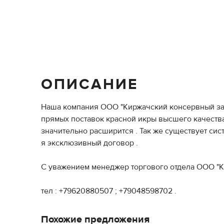
ОПИСАНИЕ
Наша компания ООО "Киржачски­­­­­­­й консервный­­­­­­­ 
прямых поставок красной икры высшего качества . ТУ
значительн­­­­­­­­о расширится­­­­­­­­ . Так же существует­­­­­­
я эксклюзивн­­­­­­­­ый договор .
С уважением менеджер торгового отдела ООО "Киржачск
тел : +79620880507 ; +79048598702 .
Похожие предложения