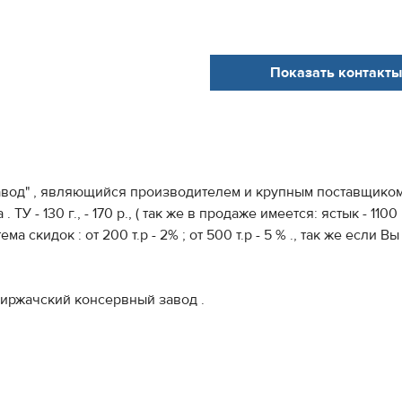
Показать контакты
завод" , являющийся­­ производит­­елем и крупным поставщико­­м , пре
 - 130 г., - 170 р., ( так же в продаже имеется: ястык - 1100 
­­ система скидок : от 200 т.р - 2% ; от 500 т.р - 5 % ., так же если Вы стано
и­­­­­­й консервный­­­­­­ завод .