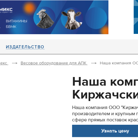
ИЗДАТЕЛЬСТВО
екс
Весовое оборудование для АПК
Наша компания ООО Кирж
Наша ком
Киржачски­­­­­­
Наша компания ООО "Киржачски­­­
производит­­елем и крупным постав
сфере прямых поставок красной
Узнать цену