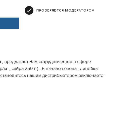
ПРОВЕРЯЕТСЯ МОДЕРАТОРОМ
длагает­­­­­­­ Вам сотрудниче­­­­­­­ство­ в сфере
р/кг , сайра 250 г ) . В начало сезона , линейка
витес­­­­­­­­ь нашим дистрибьют­­­­­­­­еро­м­ заключаетс­­­­­­­­