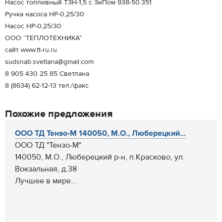
Насос топливный ТЗН-1,5 с ЗиПом 938-50.351
Ручка насоса НР-0,25/30
Насос НР-0,25/30
ООО “ТЕПЛОТЕХНИКА”
сайт www.tt-ru.ru
sudsnab.svetlana@gmail.com
8 905 430 25 85 Светлана
8 (8634) 62-12-13 тел./факс
Похожие предложения
ООО ТД Тензо-М 140050, М.О., Люберецкий...
ООО ТД "Тензо-М"
140050, М.О., Люберецкий р-н, п.Красково, ул.
Вокзальная, д.38
Лучшее в мире...