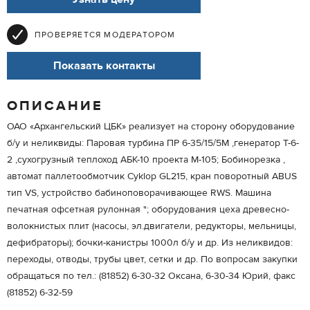
ПРОВЕРЯЕТСЯ МОДЕРАТОРОМ
Показать контакты
ОПИСАНИЕ
ОАО «Архангельский ЦБК» реализует на сторону оборудование
б/у и неликвиды: Паровая турбина ПР 6-35/15/5М ,генератор Т-6-
2 ,сухогрузный теплоход АБК-10 проекта М-105; Бобинорезка ,
автомат паллетообмотчик Cyklop GL215, кран поворотный ABUS
тип VS, устройство бабиноповорачивающее RWS. Машина
печатная офсетная рулонная "; оборудования цеха древесно-
волокнистых плит (насосы, эл.двигатели, редукторы, мельницы,
дефибраторы); бочки-канистры 1000л б/у и др. Из неликвидов:
переходы, отводы, трубы цвет, сетки и др. По вопросам закупки
обращаться по тел.: (81852) 6-30-32 Оксана, 6-30-34 Юрий, факс
(81852) 6-32-59