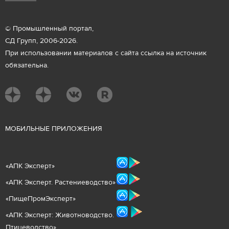
© Промышленный портал,
СД Групп, 2006-2026.
При использовании материалов с сайта ссылка на источник
обязательна.
М
ОБИЛЬНЫЕ ПРИЛОЖЕНИЯ
«
АПК Эксперт
»
«
АПК Эксперт. Растениеводст
во
»
«ПищеПромЭксперт»
«
А
ПК Эксперт: Животнов
одство.
Птицеводство»