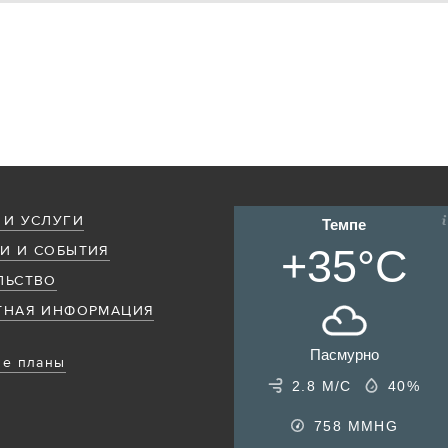
 И УСЛУГИ
Темпе
+35°C
И И СОБЫТИЯ
ЛЬСТВО
ТНАЯ ИНФОРМАЦИЯ
Пасмурно
е планы
2.8 М/С
40%
758
MMHG