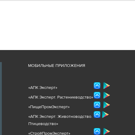
М
ОБИЛЬНЫЕ ПРИЛОЖЕНИЯ
«
АПК Эксперт
»
«
АПК Эксперт. Растениеводст
во
»
«ПищеПромЭксперт»
«
А
ПК Эксперт: Животнов
одство.
Птицеводство»
«СтройПромЭксперт»