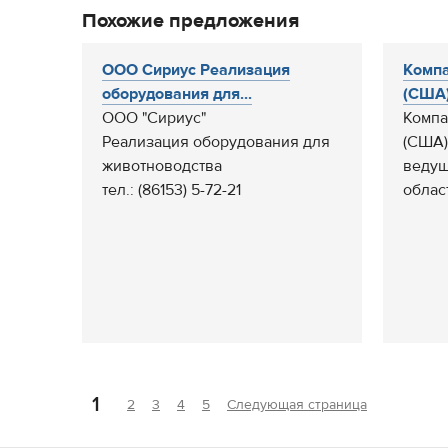
Похожие предложения
ООО Сириус Реализация
Компа
оборудования для...
(США)
ООО "Сириус"
Компа
Реализация оборудования для
(США)
животноводства
ведущ
тел.: (86153) 5-72-21
облас
1
2
3
4
5
Следующая страница