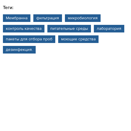
Теги:
Мембранна
фильтрация
микробиология
контроль качества
питательные среды
лаборатория
пакеты для отбора проб
моющие средства
дезинфекция.