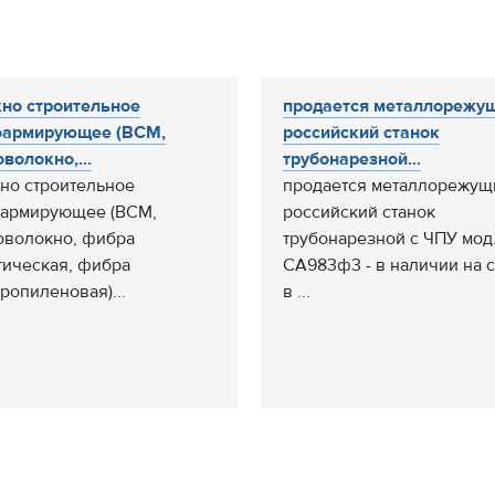
но строительное
продается металлорежу
оармирующее (ВСМ,
российский станок
волокно,...
трубонарезной...
но строительное
продается металлорежущ
армирующее (ВСМ,
российский станок
волокно, фибра
трубонарезной с ЧПУ мод
тическая, фибра
СА983ф3 - в наличии на 
ропиленовая)...
в ...