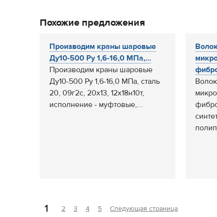
Похожие предложения
Производим краны шаровые
Волок
Ду10-500 Ру 1,6-16,0 МПа,...
микр
Производим краны шаровые
фибро
Ду10-500 Ру 1,6-16,0 МПа, сталь
Волок
20, 09г2с, 20х13, 12х18н10т,
микро
исполнение - муфтовые,...
фибро
синте
полип
1
2
3
4
5
Следующая страница