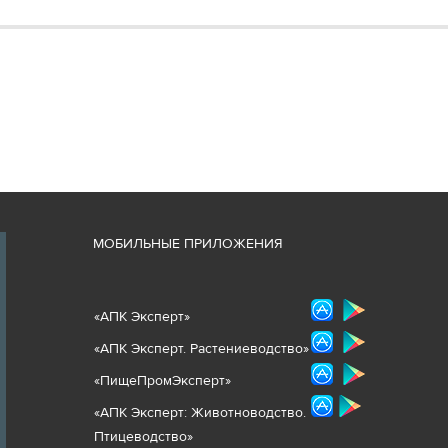
М
ОБИЛЬНЫЕ ПРИЛОЖЕНИЯ
«
АПК Эксперт
»
«
АПК Эксперт. Растениеводст
во
»
«ПищеПромЭксперт»
«
А
ПК Эксперт: Животнов
одство.
Птицеводство»