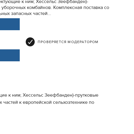
ектующие к ним; Хессельс Зеефбанден)-
 уборочных комбайнов. Комплексная поставка со
ьных запасных частей...
ПРОВЕРЯЕТСЯ МОДЕРАТОРОМ
щие к ним; Хессельс Зеефбанден)-прутковые
х частей к европейской сельхозтехнике по