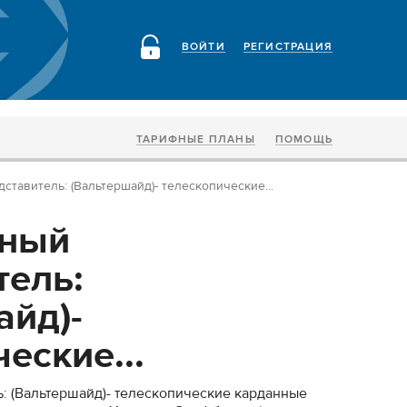
ВОЙТИ
РЕГИСТРАЦИЯ
ТАРИФНЫЕ ПЛАНЫ
ПОМОЩЬ
тавитель: (Вальтершайд)- телескопические...
ный
тель:
айд)-
еские...
: (Вальтершайд)- телескопические карданные