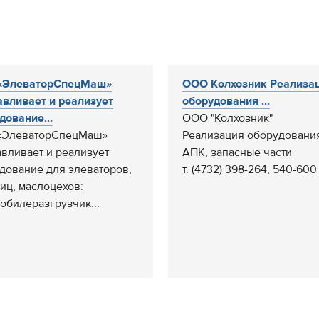
«ЭлеваторСпецМаш»
ООО Колхозник Реализа
авливает и реализует
оборудования ...
дование...
ООО "Колхозник"
«ЭлеваторСпецМаш»
Реализация оборудовани
авливает и реализует
АПК, запасные части
дование для элеваторов,
т. (4732) 398-264, 540-600
иц, маслоцехов:
обилеразгрузчик...