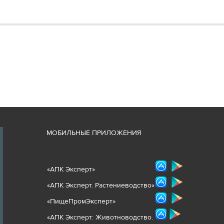
М
ОБИЛЬНЫЕ ПРИЛОЖЕНИЯ
«
АПК Эксперт
»
«
АПК Эксперт. Растениеводст
во
»
«ПищеПромЭксперт»
«
А
ПК Эксперт: Животнов
одство.