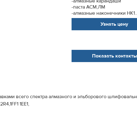
-алмазные карандаши
-паста АСМ,ЛМ
-алмазные наконечники НК1..
Узнать цену
Показать контакты
вками всего спектра алмазного и эльборового шлифовальн
R4,1FF1 1EE1,