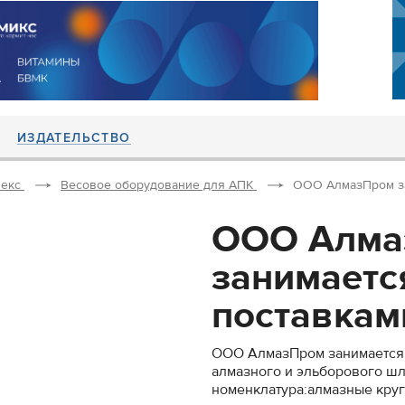
ИЗДАТЕЛЬСТВО
екс
Весовое оборудование для АПК
ООО АлмазПром за
ООО Алма
занимаетс
поставками
ООО АлмазПром занимается 
алмазного и эльборового ш
номенклатура:алмазные круги 