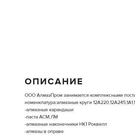
ОПИСАНИЕ
ООО АлмазПром занимается комплексными поста
номенклатура:алмазные круги 12А220,12А245,1А1,12
-алмазные карандаши
-паста АСМ,ЛМ
-алмазные наконечники НК1 Роквелл
-алмазы в оправе