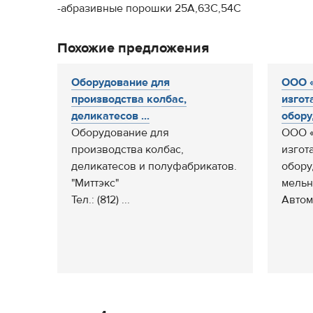
-абразивные порошки 25А,63С,54С
Похожие предложения
Оборудование для
ООО 
производства колбас,
изгот
деликатесов ...
обору
Оборудование для
ООО 
производства колбас,
изгот
деликатесов и полуфабрикатов.
обору
"Миттэкс"
мельн
Тел.: (812) ...
Автом