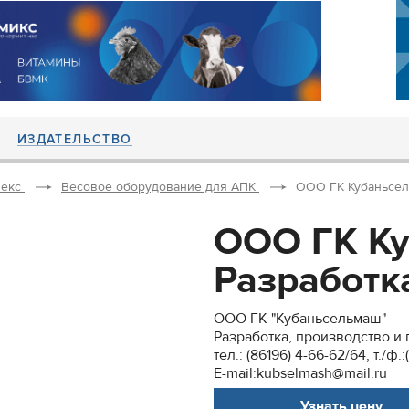
ИЗДАТЕЛЬСТВО
екс
Весовое оборудование для АПК
ООО ГК Кубаньсель
ООО ГК К
Разработка
ООО ГК "Кубаньсельмаш"
Разработка, производство и
тел.: (86196) 4-66-62/64, т./ф.
E-mail:kubselmash@mail.ru
Узнать цену