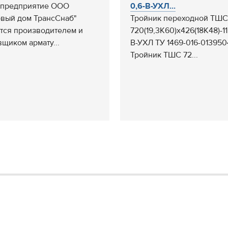
 предприятие ООО
0,6-В-УХЛ...
овый дом ТрансСнаб"
Тройник переходной ТШС
тся производителем и
720(19,3К60)х426(18К48)-11
вщиком армату...
В-УХЛ ТУ 1469-016-013950
Тройник ТШС 72...