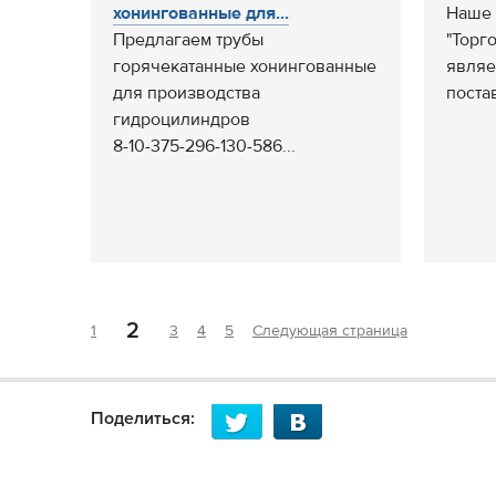
хонингованные для...
Наше
Предлагаем трубы
"Торг
горячекатанные хонингованные
являе
для производства
поста
гидроцилиндров
8-10-375-296-130-586...
2
1
3
4
5
Следующая страница
Поделиться: