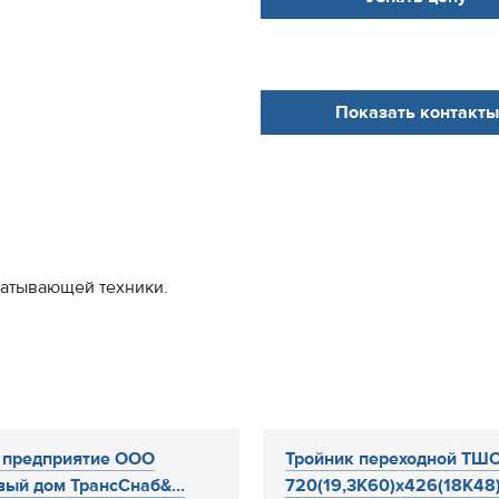
Показать контакты
батывающей техники.
 предприятие ООО
Тройник переходной ТШ
вый дом ТрансСнаб&...
720(19,3К60)х426(18К48)-