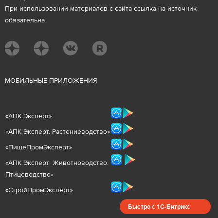
При использовании материалов с сайта ссылка на источник
обязательна.
М
ОБИЛЬНЫЕ ПРИЛОЖЕНИЯ
«
АПК Эксперт
»
«
АПК Эксперт. Растениеводст
во
»
«ПищеПромЭксперт»
«
А
ПК Эксперт: Животнов
одство.
Птицеводство»
«СтройПромЭксперт»
Быстро с 1С-Битрикс