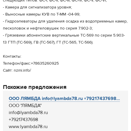
следующих типов: ФС-I, ФС-II, ФС-III, ФС-IV, ФС-V, ФС-VI;
- Камера для сигнализатора уровня;
- Выносные камеры КУВ по Т-ММ -04-99;
- Гидроэлеваторы для удаления осадка из водоприемных камер,
песколовок и нефтеловушек по серия 7.902-3;
- Грязевики абонентские вертикальные ТС-569 по серии 5.903-
13 ГТП (ТС-569), ГВ (ТС-567), ГТ (ТС-565, ТС-566).
Контакты:
Телефон/факс:+78635260925
Сайт: nzmi.info/
Похожие предложения
ООО ЛЯМБДА info@lyambda78.ru +79217437698...
ООО "ЛЯМБДА"
info@lyambda78.ru
+79217437698
www.lyambda78.ru