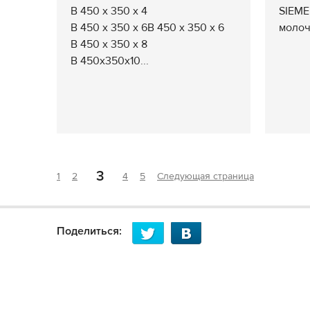
В 450 х 350 х 4
SIEME
В 450 х 350 х 6В 450 х 350 х 6
молоч
В 450 х 350 х 8
В 450x350x10...
3
1
2
4
5
Следующая страница
Поделиться: