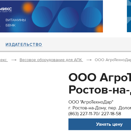
ИЗДАТЕЛЬСТВО
екс
Весовое оборудование для АПК
ООО АгроТехноДар г
ООО АгроТ
Ростов-на-Д
ООО "АгроТехноДар"
г. Ростов-на-Дону, пер. Доло
(863) 227-11-70/ 227-18-58
Узнать цену