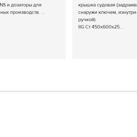
NS и дозаторы для
крышка судовая (задраив
ных производств. ...
снаружи ключем, изнутри
ручкой)
IIG Ст 450х600х25...