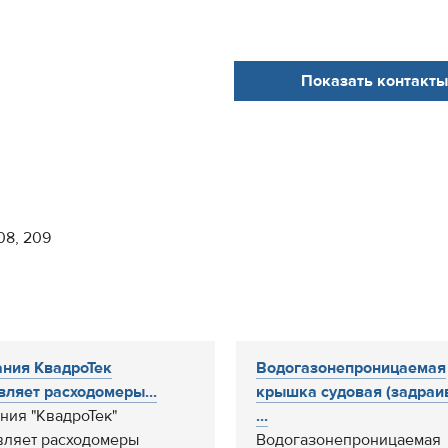
Показать контакты
08, 209
ния КвадроТек
Водогазонепроницаемая
вляет расходомеры...
крышка судовая (задраи
ния "КвадроТек"
...
вляет расходомеры
Водогазонепроницаемая