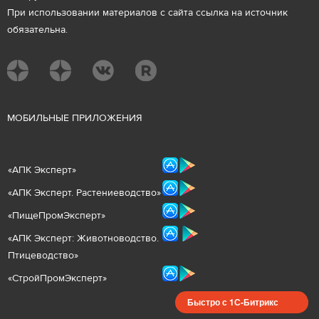
При использовании материалов с сайта ссылка на источник
обязательна.
М
ОБИЛЬНЫЕ ПРИЛОЖЕНИЯ
«
АПК Эксперт
»
«
АПК Эксперт. Растениеводст
во
»
«ПищеПромЭксперт»
«
А
ПК Эксперт: Животнов
одство.
Птицеводство»
«СтройПромЭксперт»
Быстро с 1С-Битрикс