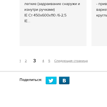
легкие (задраивание снаружи и
- при
изнутри ручками)
вариа
IE Ст 450x600x110 /6-2,5
круглы
IE...
3
1
2
4
5
Следующая страница
Поделиться: