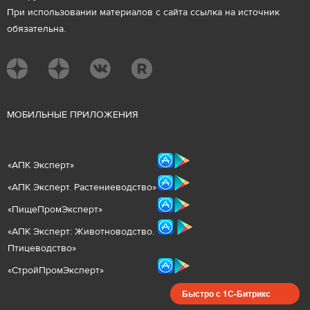
При использовании материалов с сайта ссылка на источник
обязательна.
М
ОБИЛЬНЫЕ ПРИЛОЖЕНИЯ
«
АПК Эксперт
»
«
АПК Эксперт. Растениеводст
во
»
«ПищеПромЭксперт»
«
А
ПК Эксперт: Животнов
одство.
Птицеводство»
«СтройПромЭксперт»
Быстро с 1С-Битрикс