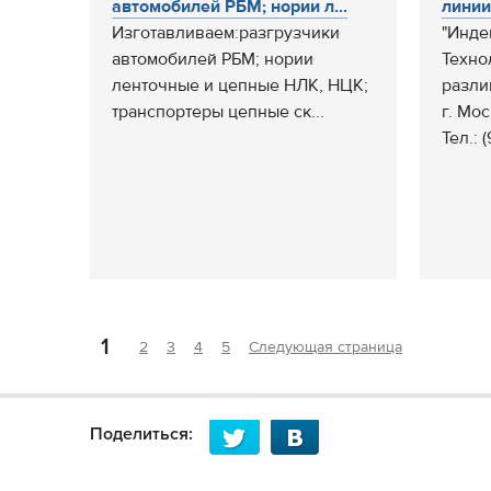
автомобилей РБМ; нории л...
линии
Изготавливаем:разгрузчики
"Инде
автомобилей РБМ; нории
Техно
ленточные и цепные НЛК, НЦК;
разли
транспортеры цепные ск...
г. Мо
Тел.: 
1
2
3
4
5
Следующая страница
Поделиться: