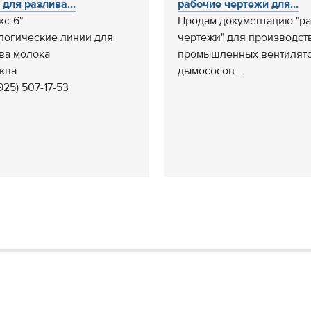
 для разлива...
рабочие чертежи для...
кс-6"
Продам документацию "р
логические линии для
чертежи" для производст
ва молока
промышленных вентилято
сква
дымососов...
(925) 507-17-53