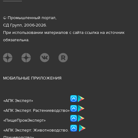
© Промышленный портал,
СД Групп, 2006-2026.
При использовании материалов с сайта ссылка на источник
обязательна.
М
ОБИЛЬНЫЕ ПРИЛОЖЕНИЯ
«
АПК Эксперт
»
«
АПК Эксперт. Растениеводст
во
»
«ПищеПромЭксперт»
«
А
ПК Эксперт: Животнов
одство.
Птицеводство»