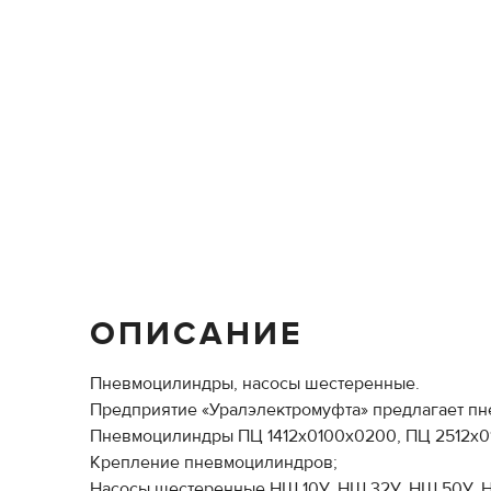
ОПИСАНИЕ
Пневмоцилиндры, насосы шестеренные.
Предприятие «Уралэлектромуфта» предлагает п
Пневмоцилиндры ПЦ 1412х0100х0200, ПЦ 2512х0
Крепление пневмоцилиндров;
Насосы шестеренные НШ 10У, НШ 32У, НШ 50У, Н