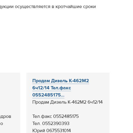
одукции осуществляется в кротчайшие сроки
Продам Дизель К-462М2
6ч12/14 Тел.факс
0552485175...
Продам Дизель К-462М2 6ч12/14
ндров
Тел.факс 0552485175
по
Тел. 0552390393
Юрий 0675531014