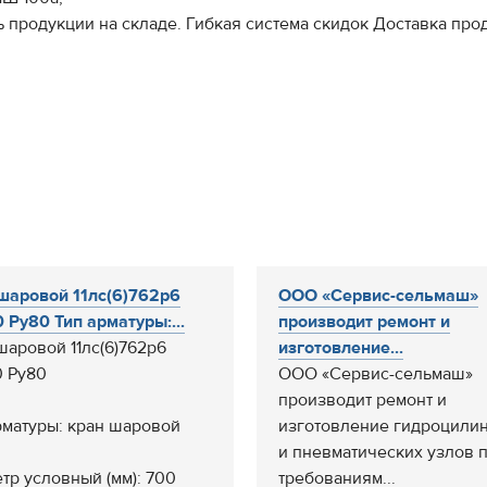
 продукции на складе. Гибкая система скидок Доставка пр
шаровой 11лс(6)762р6
ООО «Сервис-сельмаш»
 Ру80 Тип арматуры:...
производит ремонт и
шаровой 11лс(6)762р6
изготовление...
 Ру80
ООО «Сервис-сельмаш»
производит ремонт и
рматуры: кран шаровой
изготовление гидроцили
и пневматических узлов 
тр условный (мм): 700
требованиям...