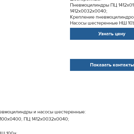
Пневмоцилиндры ПЦ 1412х01
1412х0032х0040;
Крепление пневмоцилиндро
Насосы шестеренные НШ 10У,
Узнать цену
Показать контакты
невмоцилиндры и насосы шестеренные:
100х0400, ПЦ 1412х0032х0040;
Ш 100а;