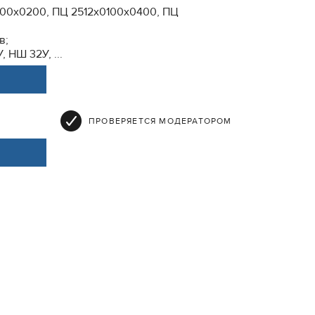
00х0200, ПЦ 2512х0100х0400, ПЦ
в;
 НШ 32У, ...
ПРОВЕРЯЕТСЯ МОДЕРАТОРОМ