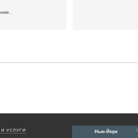
ние...
 И УСЛУГИ
Нью-Йорк