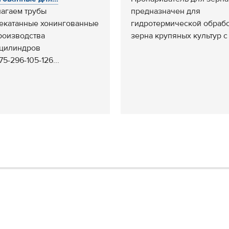
агаем трубы
предназначен для
екатанные хонингованные
гидротермической обраб
роизводства
зерна крупяных культур с 
цилиндров
75-296-105-126...