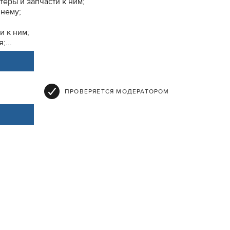
еры и запчасти к ним;
 нему;
и к ним;
;...
ПРОВЕРЯЕТСЯ МОДЕРАТОРОМ