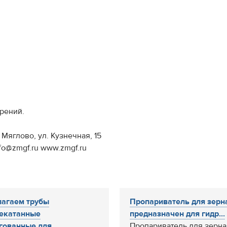
брений.
 Мяглово, ул. Кузнечная, 15
info@zmgf.ru www.zmgf.ru
агаем трубы
Пропариватель для зерн
екатанные
предназначен для гидр...
гованные для...
Пропариватель для зерна