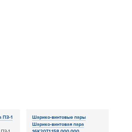
а ПЗ-1
Шарико-винтовые пары
Шарико-винтовая пара
 ПЗ-1
16К20Т1.158.000.000...