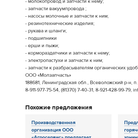
- молокопровод и запчасти к нему;
- запчасти вакуумпровода ;
- насосы молочные и запчасти к ним;
- резинотехнические изделия;
- рукава и шланги;
- подшипники
- ерши и пыжи;
- кормораздатчики и запчасти к нему;
- электропастухи и запчасти к ним;
- запчасти к разбрасывателям органических удо
ООО «Молзапчасть»
188681, Ленинградская обл., Всеволожский р-н, п.
8-911-977-75-54, (81370) 7-40-31, 8-921-428-99-79, 
Похожие предложения
Производственная
Предл
организация ООО
горяч
«Агросервис» предлагает...
хонин