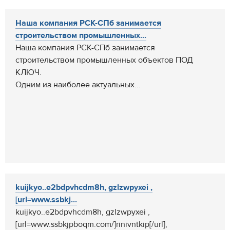
Наша компания РСК-СПб занимается
строительством промышленных...
Наша компания РСК-СПб занимается
строительством промышленных объектов ПОД
КЛЮЧ.
Одним из наиболее актуальных...
kuijkyo..e2bdpvhcdm8h, gzlzwpyxei ,
[url=www.ssbkj...
kuijkyo..e2bdpvhcdm8h, gzlzwpyxei ,
[url=www.ssbkjpboqm.com/]rinivntkip[/url],