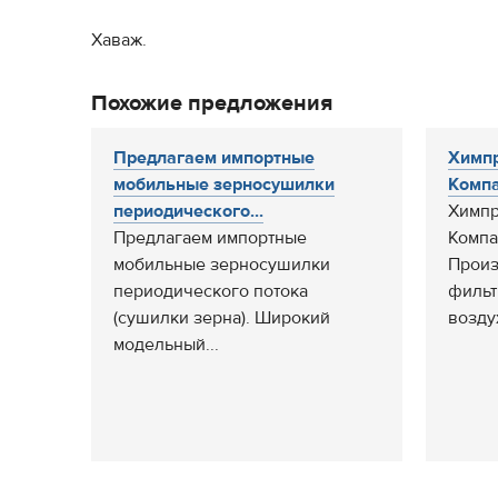
Хаваж.
Похожие предложения
Предлагаем импортные
Химп
мобильные зерносушилки
Компа
периодического...
Химпр
Предлагаем импортные
Компа
мобильные зерносушилки
Произ
периодического потока
фильт
(сушилки зерна). Широкий
возду
модельный...