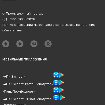
© Промышленный портал,
СД Групп, 2006-2026.
При использовании материалов с сайта ссылка на источник
обязательна.
М
ОБИЛЬНЫЕ ПРИЛОЖЕНИЯ
«
АПК Эксперт
»
«
АПК Эксперт. Растениеводст
во
»
«ПищеПромЭксперт»
«
А
ПК Эксперт: Животнов
одство.
Птицеводство»