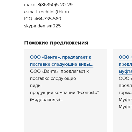
факс: 8(86350)5-20-29
e-mail: rechflot@bk.ru
ICQ: 464-735-560
skype denism025
Похожие предложения
ООО «Вента», предлагает к
ООО 
поставке следующие виды...
предл
ООО «Вента», предлагает к
муфта.
поставке следующие
ООО «
виды
предл
продукции компании "Econosto"
тормо
(Нидерланды):...
Муфта
Муфта