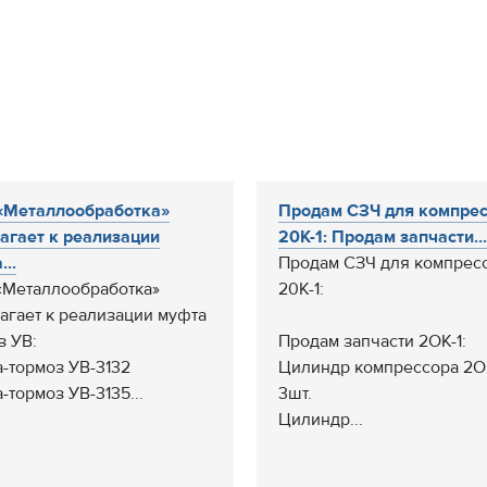
«Металлообработка»
Продам СЗЧ для компре
агает к реализации
20К-1: Продам запчасти...
..
Продам СЗЧ для компрес
Металлообработка»
20К-1:
агает к реализации муфта
з УВ:
Продам запчасти 2ОК-1:
-тормоз УВ-3132
Цилиндр компрессора 2ОК
-тормоз УВ-3135...
3шт.
Цилиндр...