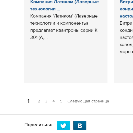
Компания Латиком (Лазерные
Витри
технологии ...
конди
Компания "Латиком" (Лазерные
насто
технологии и компоненты)
Витри
предлагает квантроны серии К
конди
301 (А,...
насто
холод
мороз
1
2
3
4
5
Следующая страница
Поделиться: