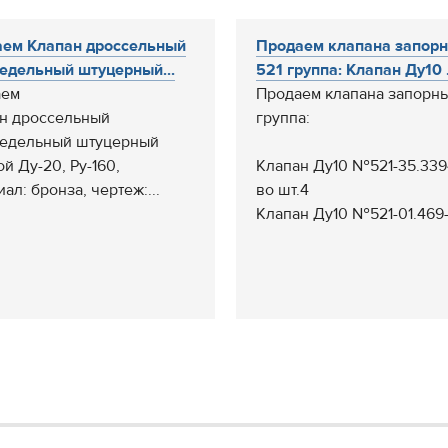
ем Клапан дроссельный
Продаем клапана запор
едельный штуцерный...
521 группа: Клапан Ду10 .
аем
Продаем клапана запорны
н дроссельный
группа:
едельный штуцерный
й Ду-20, Ру-160,
Клапан Ду10 №521-35.3394
ал: бронза, чертеж:...
во шт.4
Клапан Ду10 №521-01.469-0