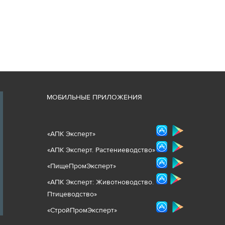
М
ОБИЛЬНЫЕ ПРИЛОЖЕНИЯ
«
АПК Эксперт
»
«
АПК Эксперт. Растениеводст
во
»
«ПищеПромЭксперт»
«
А
ПК Эксперт: Животнов
одство.
Птицеводство»
«СтройПромЭксперт»