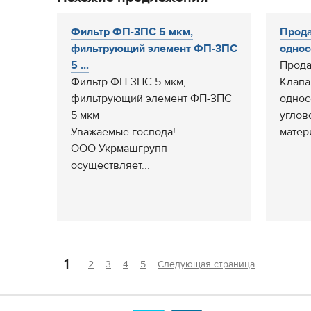
Фильтр ФП-3ПС 5 мкм,
Прода
фильтрующий элемент ФП-3ПС
однос
5 ...
Прод
Фильтр ФП-3ПС 5 мкм,
Клапа
фильтрующий элемент ФП-3ПС
однос
5 мкм
углово
Уважаемые господа!
матери
ООО Укрмашгрупп
осуществляет...
1
2
3
4
5
Следующая страница