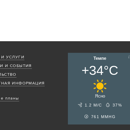
 И УСЛУГИ
Темпе
+34°C
И И СОБЫТИЯ
ЛЬСТВО
ТНАЯ ИНФОРМАЦИЯ
Ясно
е планы
1.2 М/С
37%
761
MMHG