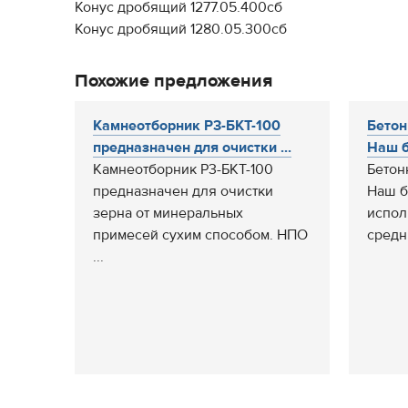
Конус дробящий 1277.05.400сб
Конус дробящий 1280.05.300сб
Похожие предложения
Камнеотборник Р3-БКТ-100
Бетон
предназначен для очистки ...
Наш б
Камнеотборник Р3-БКТ-100
Бетон
предназначен для очистки
Наш б
зерна от минеральных
испол
примесей сухим способом. НПО
средн
...