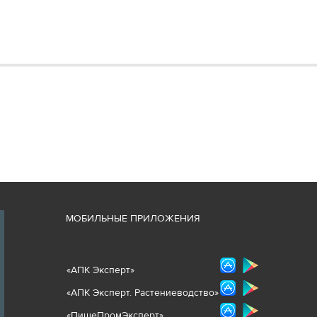
М
ОБИЛЬНЫЕ ПРИЛОЖЕНИЯ
«
АПК Эксперт
»
«
АПК Эксперт. Растениеводст
во
»
«ПищеПромЭксперт»