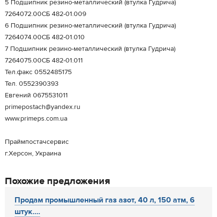
5 Подшипник резино-металлический (втулка Гудрича)
7264072.00СБ 482-01.009
6 Подшипник резино-металлический (втулка Гудрича)
7264074.00СБ 482-01.010
7 Подшипник резино-металлический (втулка Гудрича)
7264075.00СБ 482-01.011
Тел.факс 0552485175
Тел. 0552390393
Евгений 0675531011
primepostach@yandex.ru
www.primeps.com.ua
Праймпостачсервис
г.Херсон, Украина
Похожие предложения
Продам промышленный газ азот, 40 л, 150 атм, 6
штук....