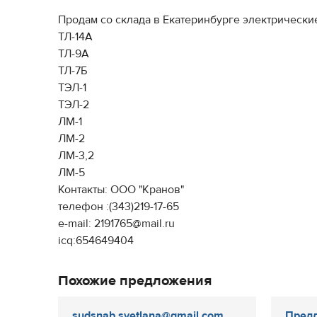
Продам со склада в Екатеринбурге электрически
ТЛ-14А
ТЛ-9А
ТЛ-7Б
ТЭЛ-1
ТЭЛ-2
ЛМ-1
ЛМ-2
ЛМ-3,2
ЛМ-5
Контакты: ООО "Кранов"
телефон :(343)219-17-65
e-mail: 2191765@mail.ru
icq:654649404
Похожие предложения
sudsnab.svetlana@gmail.com
Предл