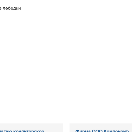
е лебедки
агаю кондитерское
Фирма ООО Компонент-