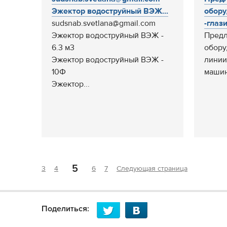
Эжектор водоструйный ВЭЖ...
обору
sudsnab.svetlana@gmail.com
-глаз
Эжектор водоструйный ВЭЖ -
Предл
6.3 м3
обору
Эжектор водоструйный ВЭЖ -
линии
10Ф
машин
Эжектор...
5
3
4
6
7
Следующая страница
Поделиться: