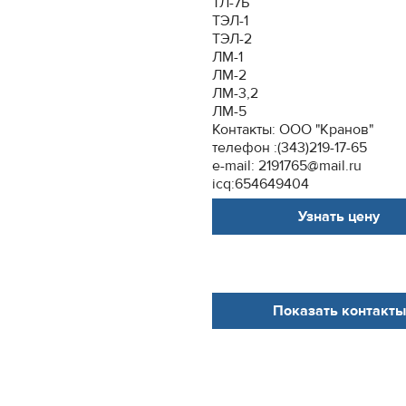
ТЛ-7Б
ТЭЛ-1
ТЭЛ-2
ЛМ-1
ЛМ-2
ЛМ-3,2
ЛМ-5
Контакты: ООО "Кранов"
телефон :(343)219-17-65
e-mail: 2191765@mail.ru
icq:654649404
Узнать цену
Показать контакты