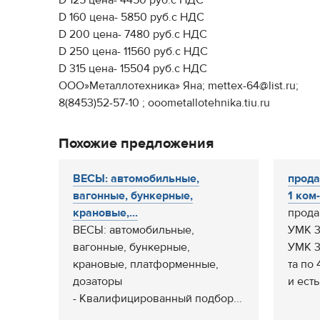
D 125 цена- 4450 руб.с НДС
D 160 цена- 5850 руб.с НДС
D 200 цена- 7480 руб.с НДС
D 250 цена- 11560 руб.с НДС
D 315 цена- 15504 руб.с НДС
ООО»Металлотехника» Яна; mettex-64@list.ru;
8(8453)52-57-10 ; ooometallotehnika.tiu.ru
Похожие предложения
ВЕСЫ: автомобильные,
прод
вагонные, бункерные,
1 ком-
крановые,...
прода
ВЕСЫ: автомобильные,
УМК 3
вагонные, бункерные,
УМК 3 
крановые, платформенные,
та по
дозаторы
и есть
- Квалифицированный подбор...