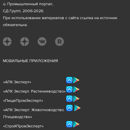
© Промышленный портал,
СД Групп, 2006-2026.
При использовании материалов с сайта ссылка на источник
обязательна.
М
ОБИЛЬНЫЕ ПРИЛОЖЕНИЯ
«
АПК Эксперт
»
«
АПК Эксперт. Растениеводст
во
»
«ПищеПромЭксперт»
«
А
ПК Эксперт: Животнов
одство.
Птицеводство»
«СтройПромЭксперт»