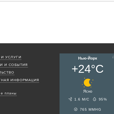
 И УСЛУГИ
Нью-Йорк
+24°C
И И СОБЫТИЯ
ЛЬСТВО
ТНАЯ ИНФОРМАЦИЯ
Ясно
е планы
1.6 М/С
95%
765
MMHG