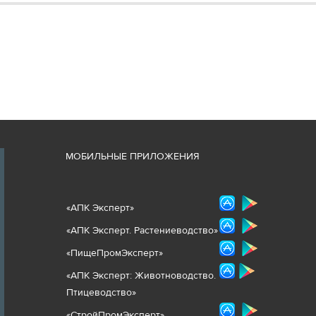
М
ОБИЛЬНЫЕ ПРИЛОЖЕНИЯ
«
АПК Эксперт
»
«
АПК Эксперт. Растениеводст
во
»
«ПищеПромЭксперт»
«
А
ПК Эксперт: Животнов
одство.
Птицеводство»
«СтройПромЭксперт»