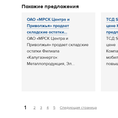
Похожие предложения
ОАО «МРСК Центра и
ТСД S
Приволжья» продает
цене
складские остатки...
предла
ОАО «МРСК Центра и
ТСД S
Приволжья» продает складские
цене
остатки Филиала
Компа
«Калугаэнерго»:
мобил
Металлопродукция, Эл...
повыш
1
2
3
4
5
Следующая страница